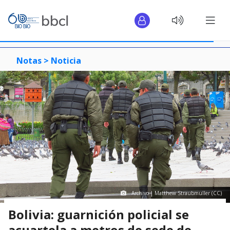
Notas >
Noticia
Archivo | Matthew Straubmuller (CC)
Bolivia: guarnición policial se
acuartela a metros de sede de