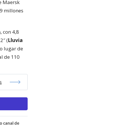
e Maersk
9 millones
, con 4,8
2″ (
Lluvia
mo lugar de
al de 110
s
o canal de