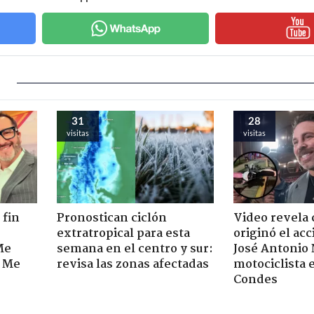
31
28
visitas
visitas
 fin
Pronostican ciclón
Video revela
extratropical para esta
originó el ac
Me
semana en el centro y sur:
José Antonio
. Me
revisa las zonas afectadas
motociclista 
Condes