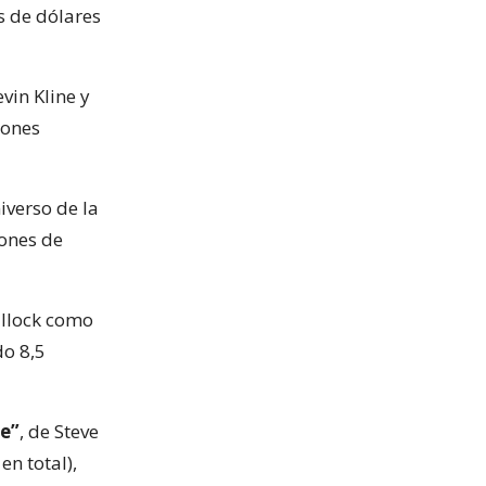
s de dólares
vin Kline y
lones
iverso de la
lones de
ullock como
do 8,5
ve”
, de Steve
n total),