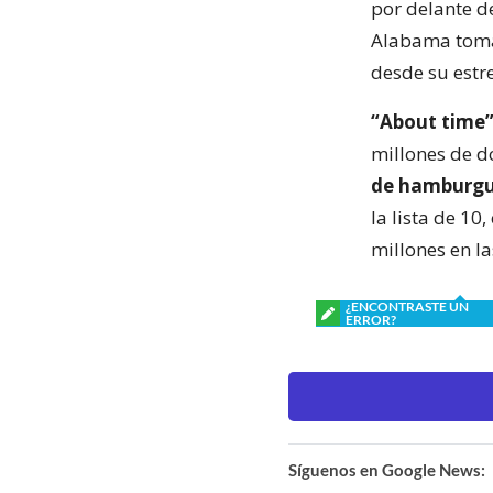
por delante 
Alabama tomad
desde su estr
“About time
millones de d
de hamburgue
la lista de 10
millones en la
¿ENCONTRASTE UN
ERROR?
Síguenos en Google News: