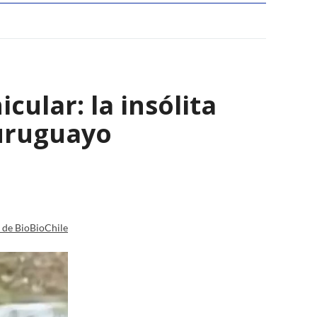
ular: la insólita
 uruguayo
a de BioBioChile