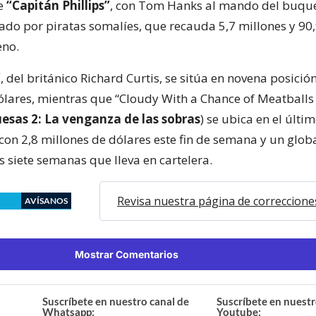
de
“Capitán Phillips”
, con Tom Hanks al mando del buqu
o por piratas somalíes, que recauda 5,7 millones y 90,
eno.
”
, del británico Richard Curtis, se sitúa en novena posición
ólares, mientras que “Cloudy With a Chance of Meatballs 
sas 2: La venganza de las sobras
) se ubica en el últi
, con 2,8 millones de dólares este fin de semana y un glob
s siete semanas que lleva en cartelera.
Revisa nuestra página de correccione
AVÍSANOS
Mostrar Comentarios
Suscríbete en nuestro canal de
Suscríbete en nuestr
Whatsapp:
Youtube: