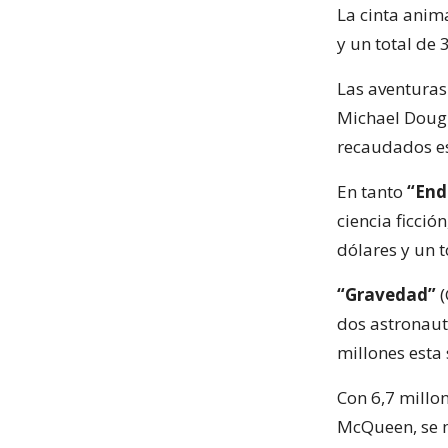
La cinta ani
y un total de 
Las aventuras
Michael Doug
recaudados es
En tanto
“End
ciencia ficció
dólares y un t
“Gravedad”
(
dos astronaut
millones esta
Con 6,7 millo
McQueen, se m