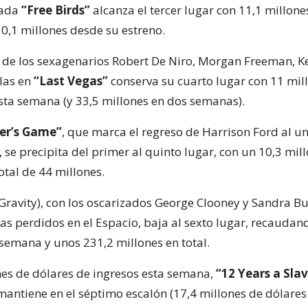
mada
“Free Birds”
alcanza el tercer lugar con 11,1 millone
30,1 millones desde su estreno.
 de los sexagenarios Robert De Niro, Morgan Freeman, Ke
las en
“Last Vegas”
conserva su cuarto lugar con 11 mil
ta semana (y 33,5 millones en dos semanas).
er’s Game”
, que marca el regreso de Harrison Ford al un
n, se precipita del primer al quinto lugar, con un 10,3 mil
otal de 44 millones.
Gravity), con los oscarizados George Clooney y Sandra B
as perdidos en el Espacio, baja al sexto lugar, recaudan
 semana y unos 231,2 millones en total.
nes de dólares de ingresos esta semana,
“12 Years a Sla
antiene en el séptimo escalón (17,4 millones de dólares e