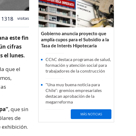
1318
visitas
Gobierno anuncia proyecto que
na este fin
amplía cupos para el Subsidio a la
Tasa de Interés Hipotecaria
ún cifras
 el lunes.
CChC destaca programas de salud,
formación y atención social para
la que el
trabajadores de la construcción
smos,
"Una muy buena noticia para
las
Chile": gremios empresariales
destacan aprobación de la
megarreforma
pa”
, que sin
MÁS NOTICIAS
ólares de
 exhibición.