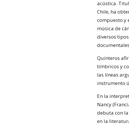
acústica. Tit
Chile, ha obt
compuesto y e
música de cám
diversos tipo
documentales
Quinteros afi
tímbricos y co
las líneas ar
instrumento ún
En la interpr
Nancy (Francia
debuta con la
en la literatu