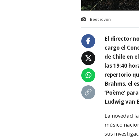
Beethoven
El director 
cargo el Con
de Chile en e
las 19:40 hor
repertorio q
Brahms, el es
‘Poème’ para
Ludwig van 
La novedad la 
músico nacion
sus investiga