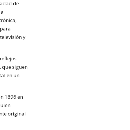
rsidad de
Ha
rónica,
 para
elevisión y
reflejos
a, que siguen
tal en un
en 1896 en
quien
te original