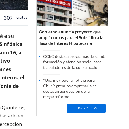
307
visitas
Gobierno anuncia proyecto que
á a su
amplía cupos para el Subsidio a la
Tasa de Interés Hipotecaria
 Sinfónica
bado 16, a
CChC destaca programas de salud,
ctivo
formación y atención social para
trabajadores de la construcción
annes
interos, el
"Una muy buena noticia para
fonía de
Chile": gremios empresariales
destacan aprobación de la
megarreforma
n Quinteros,
MÁS NOTICIAS
 basado en
percepción