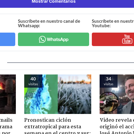
Mostrar Comentarios
Suscríbete en nuestro canal de
Suscríbete en nuestr
Whatsapp:
Youtube:
40
34
visitas
visitas
mails
Pronostican ciclón
Video revela
 trama
extratropical para esta
originó el ac
s por
semana en el centro y sur:
José Antonio