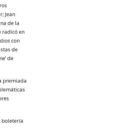
ros
r; Jean
na de la
 radicó en
udios con
istas de
me’ de
na premiada
blemáticas
ores
 boletería