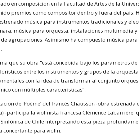
ulado en composición en la Facultad de Artes de la Unive
enido premios como compositor dentro y fuera del país. 
strenado música para instrumentos tradicionales y elect
ara, música para orquesta, instalaciones multimedia y
s de agrupaciones. Asimismo ha compuesto música para t
.
rma que su obra “está concebida bajo los parámetros de 
lorísticos entre los instrumentos y grupos de la orquest
gumentales con la idea de transformar al conjunto orques
ico con múltiples características”.
etación de ‘Poème’ del francés Chausson -obra estrenada 
) -participa la violinista francesa Clémence Labarrière, 
 Sinfónica de Chile interpretando esta pieza profundamen
ra concertante para violín.