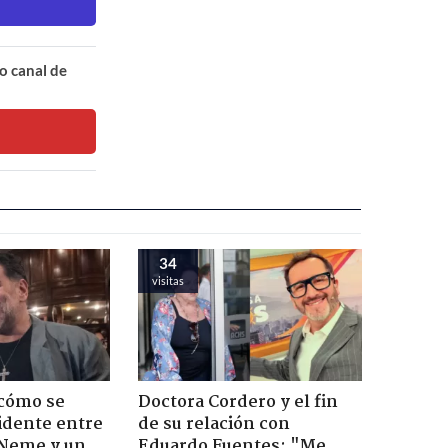
o canal de
34
visitas
 cómo se
Doctora Cordero y el fin
cidente entre
de su relación con
 Neme y un
Eduardo Fuentes: "Me