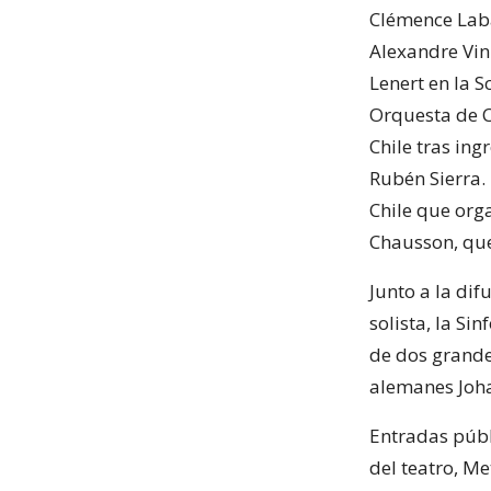
Clémence Laba
Alexandre Vinn
Lenert en la 
Orquesta de C
Chile tras ing
Rubén Sierra.
Chile que orga
Chausson, que
Junto a la di
solista, la S
de dos grande
alemanes Joh
Entradas públ
del teatro, Me