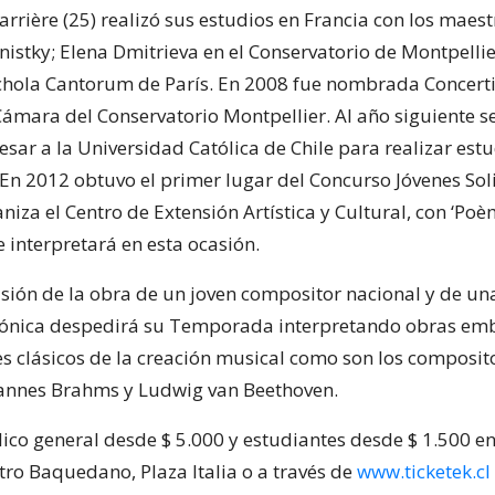
rrière (25) realizó sus estudios en Francia con los maest
istky; Elena Dmitrieva en el Conservatorio de Montpellie
Schola Cantorum de París. En 2008 fue nombrada Concerti
ámara del Conservatorio Montpellier. Al año siguiente se
resar a la Universidad Católica de Chile para realizar est
 En 2012 obtuvo el primer lugar del Concurso Jóvenes Sol
niza el Centro de Extensión Artística y Cultural, con ‘Poè
 interpretará en esta ocasión.
fusión de la obra de un joven compositor nacional y de u
infónica despedirá su Temporada interpretando obras em
s clásicos de la creación musical como son los composit
annes Brahms y Ludwig van Beethoven.
ico general desde $ 5.000 y estudiantes desde $ 1.500 en
tro Baquedano, Plaza Italia o a través de
www.ticketek.cl