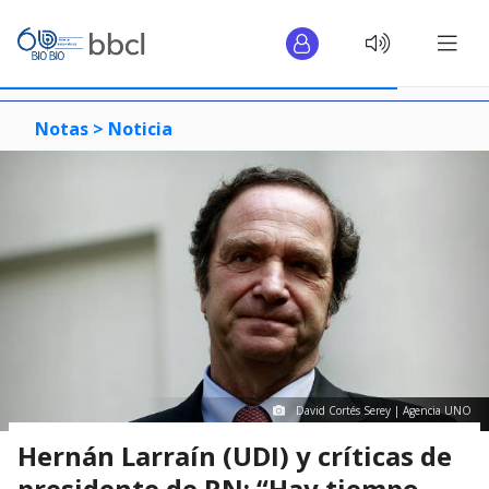
Notas >
Noticia
David Cortés Serey | Agencia UNO
Hernán Larraín (UDI) y críticas de
presidente de RN: “Hay tiempo