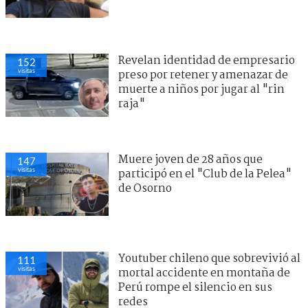
Revelan identidad de empresario
152
visitas
preso por retener y amenazar de
muerte a niños por jugar al "rin
raja"
Muere joven de 28 años que
147
visitas
participó en el "Club de la Pelea"
de Osorno
Youtuber chileno que sobrevivió al
111
visitas
mortal accidente en montaña de
Perú rompe el silencio en sus
redes