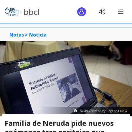
Notas >
Noticia
David Cortes Serey | Agencia UNO
Familia de Neruda pide nuevos
exámenes tras peritajes que