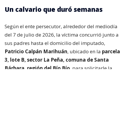
Un calvario que duró semanas
Según el ente persecutor, alrededor del mediodía
del 7 de julio de 2026, la víctima concurrió junto a
sus padres hasta el domicilio del imputado,
Patricio Calpán Marihuán
, ubicado en la
parcela
3, lote B, sector La Peña, comuna de Santa
Bárbara, región del Bío Bío
, para solicitarle la
devolución de una motosierra que le habían
prestado.
El imputado aceptó entregar la especie,
bajo la
condición de que la víctima se quedara a
conversar a solas con él.
Lo que fue aceptado por
la joven.