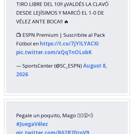
TIRO LIBRE DEL 10!! ¡¡VALDÉS LA CLAVÓ
DESDE LEJÍSIMOS Y MARCÓ EL 1-0 DE
VÉLEZ ANTE BOCA!! 🔥
📺 ESPN Premium | Suscribite al Pack
Fútbol en
https://t.co/7jYILYACXi
pic.twitter.com/xQqTnOLobK
— SportsCenter (@SC_ESPN)
August 8,
2026
Pegale un poquito, Mago 🧙‍♂️😮‍💨
#JuegaVélez
pic.twitter.com/R62B70zoV9