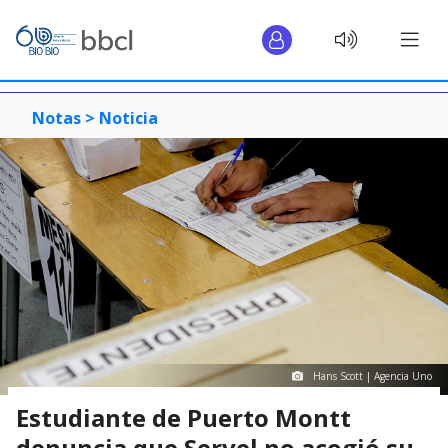
Notas >
Noticia
Hans Scott | Agencia Uno
Estudiante de Puerto Montt
denuncia que Servel no acogió su