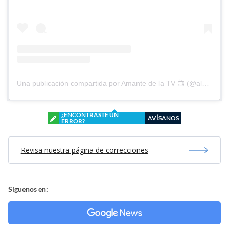
Una publicación compartida por Amante de la TV 📺 (@alguien_te_observa)
¿ENCONTRASTE UN
AVÍSANOS
ERROR?
Revisa nuestra página de correcciones
Síguenos en: