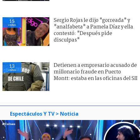
Sergio Rojas le dijo "gorreada" y
15
visitas
"analfabeta" a Pamela Díaz y ella
contestó: "Después pide
disculpas"
Detienen a empresario acusado de
13
visitas
millonario fraude en Puerto
Montt: estaba en las oficinas del SII
Espectáculos Y TV
> Noticia