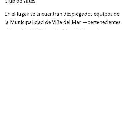
Club de Yates.
En el lugar se encuentran desplegados equipos de
la Municipalidad de Viña del Mar —pertenecientes
a Seguridad Pública, Gestión del Riesgo de
Desastres y Operaciones—, quienes trabajan en el
despeje y aseguramiento de la vía con apoyo de
cuatro camiones tolva, un cargador frontal y una
retroexcavadora.
Lee también...
"Terriblemente chantas" y
"vergüenza": Poduje arremete
contra empresas por
reconstrucción en El Olivar
Desvíos y alternativas de tránsito