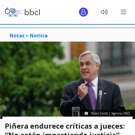
Notas >
Noticia
Pedro Cerda | Agencia UNO
Piñera endurece críticas a jueces:
“No están impartiendo justicia”