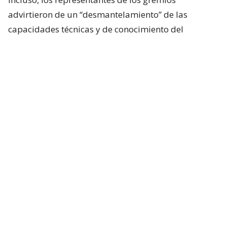
advirtieron de un “desmantelamiento” de las
capacidades técnicas y de conocimiento del
gobierno chileno ante la Corte.
Algunos de los datos expuestos tienen relación con
el recorte de
652 millones de pesos
que sufrió el
Instituto Nacional de Estadísticas.
El presidente de ANEF, José Pérez, aseguró que
diversos servicios públicos que son esenciales para
la ciudadanía
están siendo afectados con los
recortes presupuestarios
.
La secretaria del Conosur Internacional de Servicios