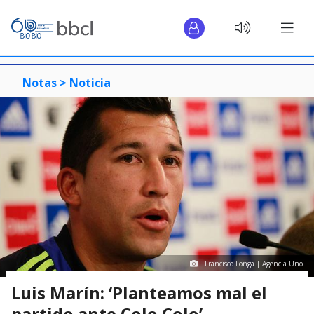
Notas >
Noticia
Francisco Longa | Agencia Uno
Luis Marín: ‘Planteamos mal el
partido ante Colo Colo’