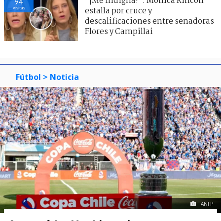
"¡Me indigna!": Mónica Rincón
94
visitas
estalla por cruce y
descalificaciones entre senadoras
Flores y Campillai
Fútbol
> Noticia
ANFP