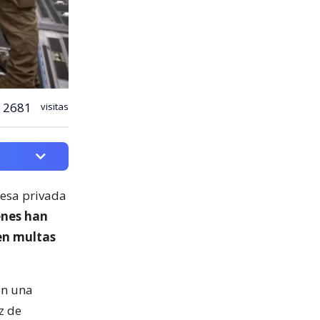
2681
visitas
esa privada
enes han
en multas
en una
z de