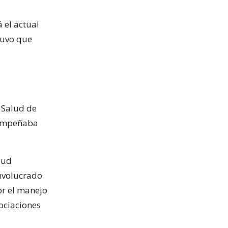
 el actual
tuvo que
 Salud de
sempeñaba
lud
involucrado
or el manejo
gociaciones