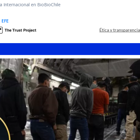
ea Internacional en BioBioChile
 EFE
Ética y transparenci