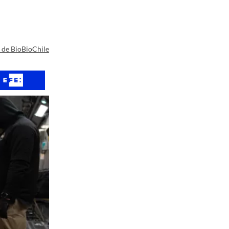
a de BioBioChile