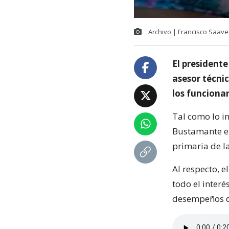
Archivo | Francisco Saave
El president
asesor técni
los funcionar
Tal como lo i
Bustamante en
primaria de l
Al respecto, e
todo el interé
desempeños de