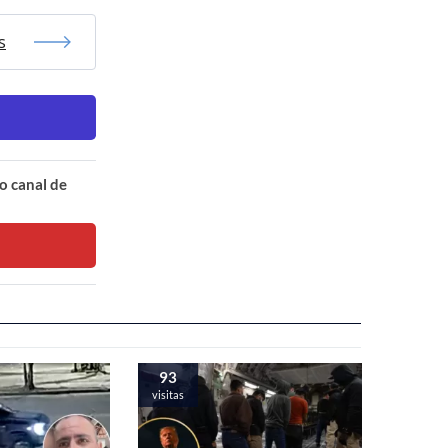
s
o canal de
93
visitas