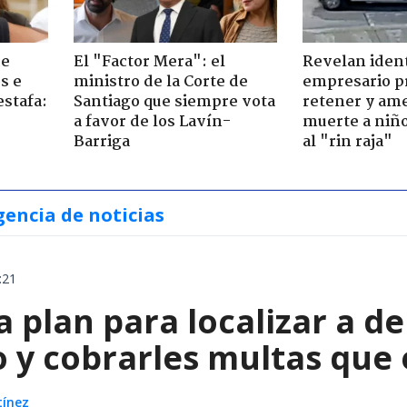
de
El "Factor Mera": el
Revelan iden
s e
ministro de la Corte de
empresario p
estafa:
Santiago que siempre vota
retener y am
a favor de los Lavín-
muerte a niño
Barriga
al "rin raja"
gencia de noticias
:21
a plan para localizar a d
o y cobrarles multas que
tínez