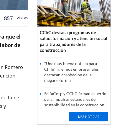
857
visitas
CChC destaca programas de
ra que el
salud, formación y atención social
para trabajadores de la
 labor de
construcción
"Una muy buena noticia para
ian Romero
Chile": gremios empresariales
tención
destacan aprobación de la
megarreforma
SalfaCorp y CChC firman acuerdo
os- tiene
para impulsar estándares de
sostenibilidad en la construcción
s y
MÁS NOTICIAS