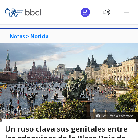
Notas >
Noticia
Wikimedia Commons
Un ruso clava sus genitales entre
los adoquines de la Plaza Roja de