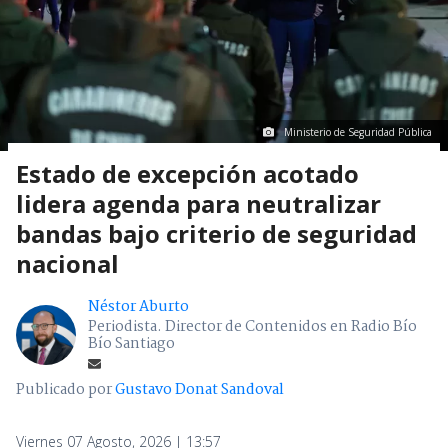
Ministerio de Seguridad Pública
Estado de excepción acotado
lidera agenda para neutralizar
bandas bajo criterio de seguridad
nacional
Néstor Aburto
Periodista. Director de Contenidos en Radio Bío
Bío Santiago
Publicado por
Gustavo Donat Sandoval
Viernes 07 Agosto, 2026 | 13:57