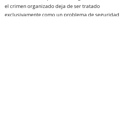
el crimen organizado deja de ser tratado
exclusivamente como un problema de seguridad
pública y pasa a ser considerado una amenaza para
la seguridad nacional.
Uno de los pilares será la
creación de un nuevo
estado de excepción constitucional
, distinto a los
actualmente contemplados en la Carta
Fundamental, diseñado para aplicarse de manera
acotada en aquellos territorios donde operen
organizaciones criminales. La finalidad no sería
militarizar extensas zonas del país, sino permitir
una coordinación extraordinaria entre las policías,
las Fuerzas Armadas y los organismos de
inteligencia para concentrar recursos, levantar
información y desarticular estructuras criminales en