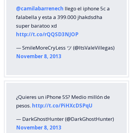
@camilabarrenech
llego el iphone 5c a
falabella y esta a 399.000 jhakdsdha
super baratoo xd
http://t.co/rQQSD3NJOP
— SmileMoreCryLess ツ (@ItsValeVillegas)
November 8, 2013
¿Quieres un iPhone 5S? Medio millón de
pesos.
http://t.co/PiHXcDSPqU
— DarkGhostHunter (@DarkGhostHunter)
November 8, 2013