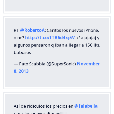
RT
@RobertoA
: Caritos los nuevos iPhone,
o no?
http://t.co/fTB6d4xj5V
. // ajajajaj y
algunos pensaron q iban a llegar a 150 lks,
babosos
— Pato Scabbia (@5uperSonic)
November
8, 2013
Así de ridículos los precios en
@falabella
para los nuevos iPhone!!!!!!