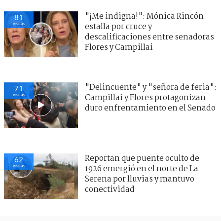
"¡Me indigna!": Mónica Rincón
81
visitas
estalla por cruce y
descalificaciones entre senadoras
Flores y Campillai
"Delincuente" y "señora de feria":
71
visitas
Campillai y Flores protagonizan
duro enfrentamiento en el Senado
Reportan que puente oculto de
62
visitas
1926 emergió en el norte de La
Serena por lluvias y mantuvo
conectividad