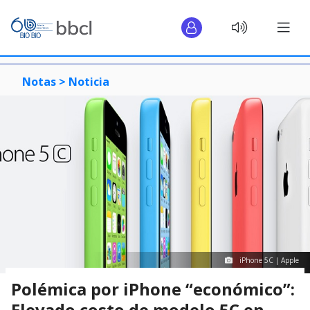
Notas >
Noticia
iPhone 5C | Apple
Polémica por iPhone “económico”:
Elevado costo de modelo 5C en