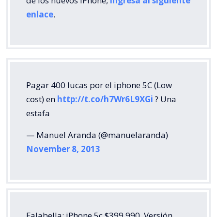
de los nuevos iPhone,
ingresa al siguiente
enlace
.
Pagar 400 lucas por el iphone 5C (Low
cost) en
http://t.co/h7Wr6L9XGi
? Una
estafa
— Manuel Aranda (@manuelaranda)
November 8, 2013
Falabella: iPhone 5c $399.990. Versión