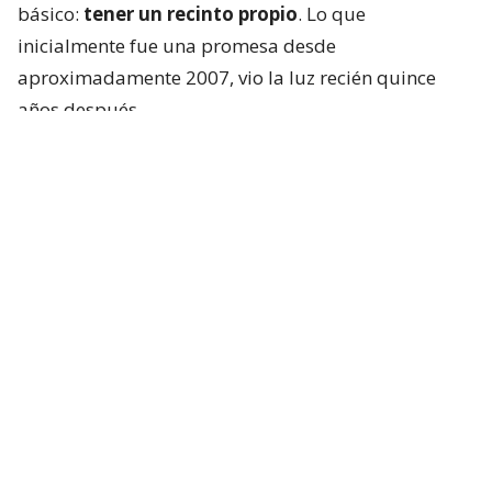
básico:
tener un recinto propio
. Lo que
inicialmente fue una promesa desde
aproximadamente 2007, vio la luz recién quince
años después.
Cuando no había cancha
Hablar de
Claudia Schüler
no es solo referirse a
una referente que peleó hasta sus últimos días
contra el cáncer, sino también a alguien que lo dejó
todo y también luchó por hacer crecer el deporte.
Al respecto, un centro deportivo para jugar hockey
césped fue tema por años.
“El 2007 tengo el recuerdo de que llegamos del
Panamericano en Río y se nos venía prometiendo…