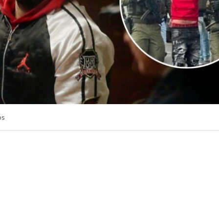
os
VER RESUMEN
ue formalizado por su
presunto vínculo con una red de 
icantes
Benjamín Aedo González, alias
“El Panda”
. Actu
prisión preventiva como imputado por balear a dos cara