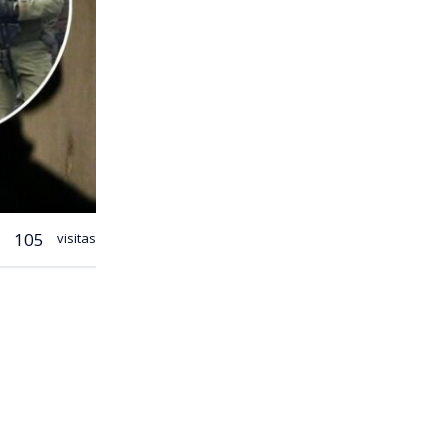
105
visitas
protección
almente, se
bineros