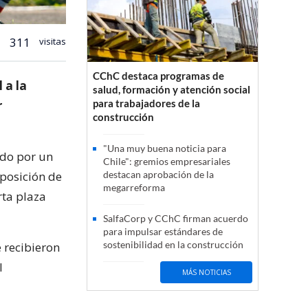
311
visitas
CChC destaca programas de
 a la
salud, formación y atención social
para trabajadores de la
r
construcción
"Una muy buena noticia para
do por un
Chile": gremios empresariales
posición de
destacan aprobación de la
megarreforma
rta plaza
SalfaCorp y CChC firman acuerdo
para impulsar estándares de
sostenibilidad en la construcción
e recibieron
l
MÁS NOTICIAS