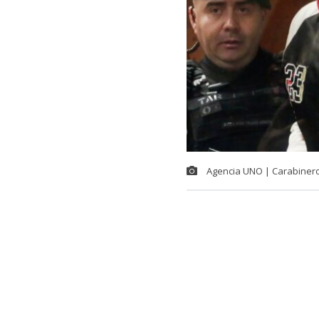
Agencia UNO | Carabiner
Este jueves f
de narcotraf
encuentra en 