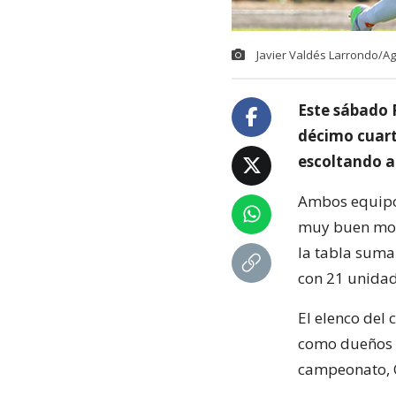
Javier Valdés Larrondo/A
Este sábado P
décimo cuart
escoltando a
Ambos equipo
muy buen mome
la tabla suma
con 21 unidad
El elenco del 
como dueños d
campeonato, O