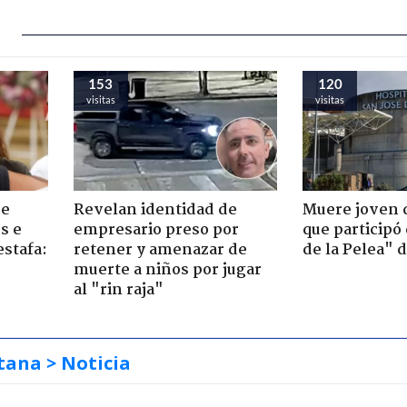
153
120
visitas
visitas
de
Revelan identidad de
Muere joven 
s e
empresario preso por
que participó
estafa:
retener y amenazar de
de la Pelea" 
muerte a niños por jugar
al "rin raja"
tana
> Noticia