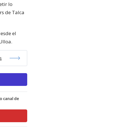
tir lo
rs de Talca
esde el
Ulloa.
s
o canal de