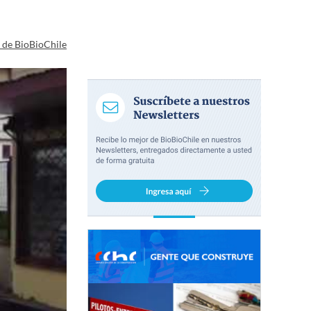
a de BioBioChile