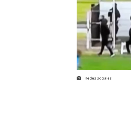
Redes sociales
Una insólita s
uruguayo,
la
ANCAP, en Mo