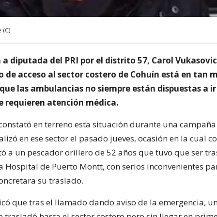
 (C)
a diputada del PRI por el distrito 57, Carol Vukasovi
o de acceso al sector costero de Cohuín está en tan 
que las ambulancias no siempre están dispuestas a ir
e requieren atención médica.
constató en terreno esta situación durante una campaña
lizó en ese sector el pasado jueves, ocasión en la cual co
tó a un pescador orillero de 52 años que tuvo que ser tr
a Hospital de Puerto Montt, con serios inconvenientes pa
ncretara su traslado.
icó que tras el llamado dando aviso de la emergencia, u
trasladó hasta el sector costero pero sin llegar en prim