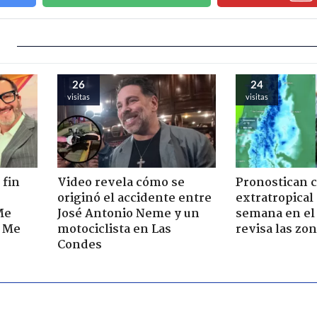
26
24
visitas
visitas
 fin
Video revela cómo se
Pronostican c
originó el accidente entre
extratropical
Me
José Antonio Neme y un
semana en el 
. Me
motociclista en Las
revisa las zo
Condes