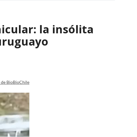
ular: la insólita
 uruguayo
a de BioBioChile