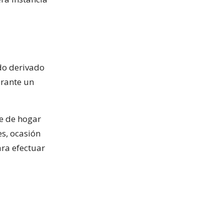
ndo derivado
urante un
fe de hogar
s, ocasión
ara efectuar