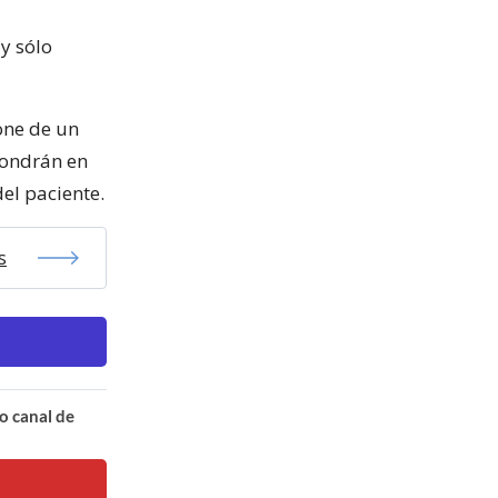
y sólo
one de un
pondrán en
el paciente.
s
o canal de