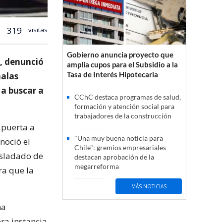
319
visitas
Gobierno anuncia proyecto que
c, denunció
amplía cupos para el Subsidio a la
Tasa de Interés Hipotecaria
malas
 a buscar a
CChC destaca programas de salud,
formación y atención social para
trabajadores de la construcción
 puerta a
"Una muy buena noticia para
noció el
Chile": gremios empresariales
asladado de
destacan aprobación de la
megarreforma
ra que la
MÁS NOTICIAS
na
era instancia