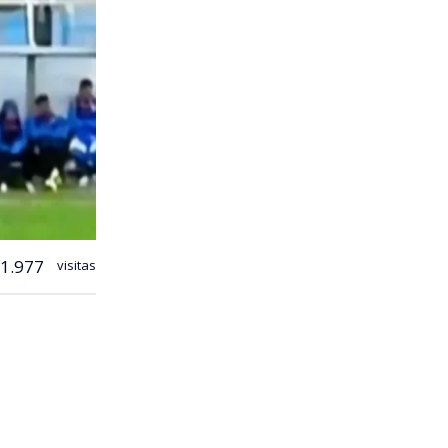
1.977
visitas
 fútbol
del Parque