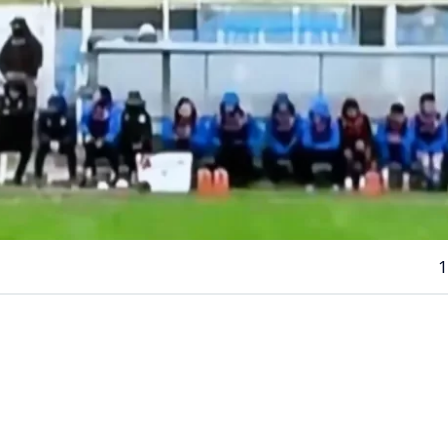
1
VER RESUMEN
ituación se vivió este sábado en la
Segunda División del
 cual generó un accidente automovilístico a las afueras 
ntevideo.