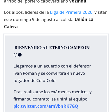
arribo del portero caboverdiano
Vozinha
.
Los albos, líderes de la
Liga de Primera 2026
, visitan
este domingo 9 de agosto al colista
Unión La
Calera
.
¡𝐁𝐈𝐄𝐍𝐕𝐄𝐍𝐈𝐃𝐎 𝐀𝐋 𝐄𝐓𝐄𝐑𝐍𝐎 𝐂𝐀𝐌𝐏𝐄𝐎́𝐍!
⚪⚫
Llegamos a un acuerdo con el defensor
Ivan Román y se convertirá en nuevo
jugador de Colo-Colo.
Tras realizarse los exámenes médicos y
firmar su contrato, se unirá al equipo.
pic.twitter.com/amVbnRK7GQ