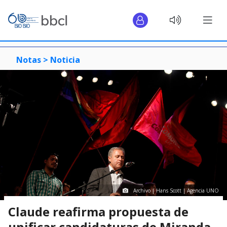
Notas >
Noticia
Archivo | Hans Scott | Agencia UNO
Claude reafirma propuesta de
unificar candidaturas de Miranda,