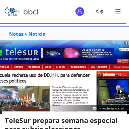
Notas >
Noticia
www.telesurtv.net
TeleSur prepara semana especial
para cubrir elecciones