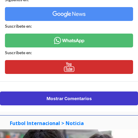
Suscríbete en:
Suscríbete en:
Mostrar Comentarios
Futbol Internacional
> Noticia