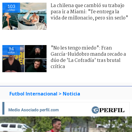
La chilena que cambió su trabajo
103
visitas
para ir a Miami: "Te entrega la
vida de millonario, pero sin serlo"
"No les tengo miedo": Fran
94
visitas
García-Huidobro manda recado a
dúo de ’La Cofradía’ tras brutal
crítica
Futbol Internacional
> Noticia