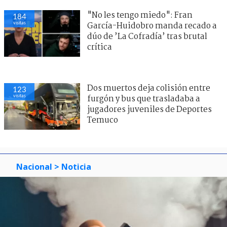
"No les tengo miedo": Fran
184
visitas
García-Huidobro manda recado a
dúo de ’La Cofradía’ tras brutal
crítica
Dos muertos deja colisión entre
123
visitas
furgón y bus que trasladaba a
jugadores juveniles de Deportes
Temuco
Nacional
> Noticia