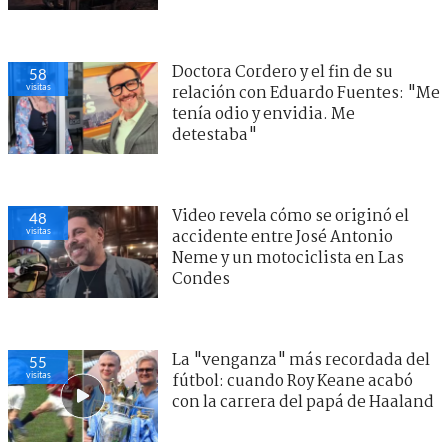
Doctora Cordero y el fin de su
57
visitas
relación con Eduardo Fuentes: "Me
tenía odio y envidia. Me
detestaba"
Video revela cómo se originó el
52
visitas
accidente entre José Antonio
Neme y un motociclista en Las
Condes
La "venganza" más recordada del
53
visitas
fútbol: cuando Roy Keane acabó
con la carrera del papá de Haaland