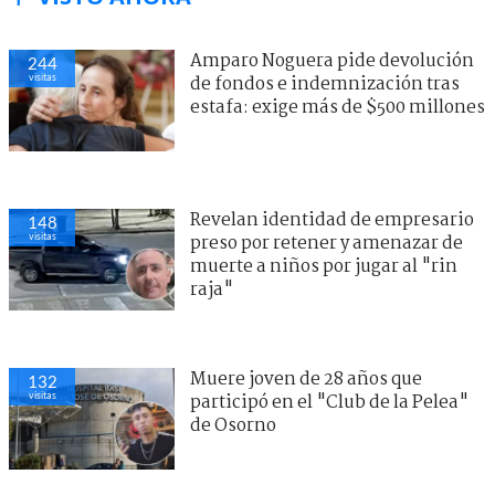
Amparo Noguera pide devolución
244
visitas
de fondos e indemnización tras
estafa: exige más de $500 millones
Revelan identidad de empresario
148
visitas
preso por retener y amenazar de
muerte a niños por jugar al "rin
raja"
Muere joven de 28 años que
132
visitas
participó en el "Club de la Pelea"
de Osorno