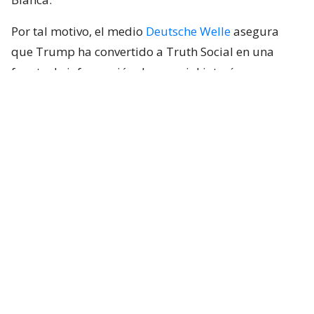
Por tal motivo, el medio
Deutsche Welle
asegura
que Trump ha convertido a Truth Social en una
fuente de información de especial interés para
bolsas, empresas, inversores e instituciones
financieras, pues
puede hacer que los valores de
mercado se desplomen o se disparen al instante.
Lee también...
¿Por qué los modelos de IA se
están escapando para hacer
ciberataques?
La nueva cuenta VIP de Truth Social