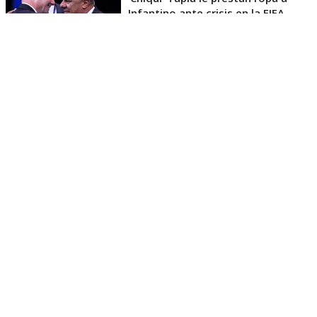
Infantino ante crisis en la FIFA
La máxima mandataria del fútbol noruego pidió
también una revisión de las reformas anunciadas
por Infantino cuando fue elegido en 2016 para el
cargo.
“No es sólo que no se hayan implementado las
reformas, sino que en realidad ha habido un
retroceso”
, afirmó.
Tras el Mundial de Estados Unidos, México y
Canadá, la FIFA anunció su propuesta para vender
el 20% de FIFA Forward Enterprise (FFE), una nueva
filial que planteaba crear para manejar las