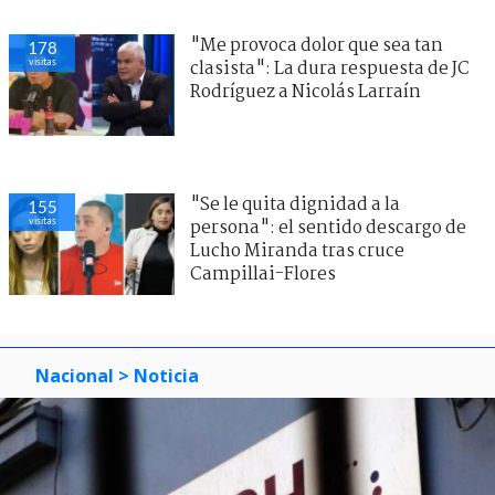
"Me provoca dolor que sea tan
178
visitas
clasista": La dura respuesta de JC
Rodríguez a Nicolás Larraín
"Se le quita dignidad a la
155
visitas
persona": el sentido descargo de
Lucho Miranda tras cruce
Campillai-Flores
Nacional
> Noticia