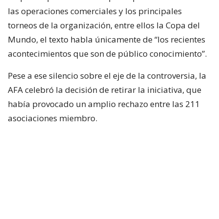
las operaciones comerciales y los principales
torneos de la organización, entre ellos la Copa del
Mundo, el texto habla únicamente de “los recientes
acontecimientos que son de público conocimiento”.
Pese a ese silencio sobre el eje de la controversia, la
AFA celebró la decisión de retirar la iniciativa, que
había provocado un amplio rechazo entre las 211
asociaciones miembro.
En ese sentido, valoró el “
reconocimiento de los
errores
” y el “
pedido de disculpas
” de la dirigencia
de la FIFA, interpretándolos como una señal positiva
para la continuidad del proceso institucional.
Lee también...
Federación Alemana exige saber