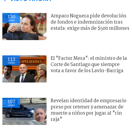
Amparo Noguera pide devolución
130
visitas
de fondos e indemnización tras
estafa: exige más de $500 millones
El "Factor Mera": el ministro de la
113
visitas
Corte de Santiago que siempre
vota a favor de los Lavín-Barriga
Revelan identidad de empresario
107
visitas
preso por retener y amenazar de
muerte a niños por jugar al "rin
raja"