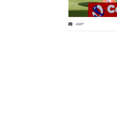
ANFP
La
Copa Chil
octavos, ya ti
pendientes qu
Recoleta
.
Los que ya tim
Deportes Anto
Concepción y 
Lee también...