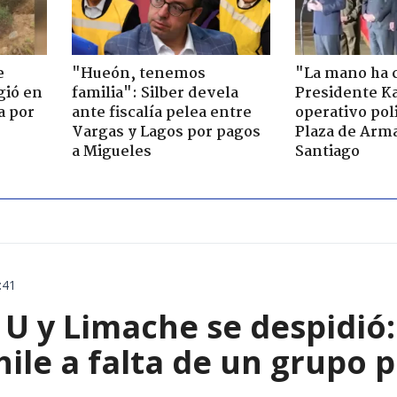
e
"Hueón, tenemos
"La mano ha 
gió en
familia": Silber devela
Presidente Ka
a por
ante fiscalía pelea entre
operativo poli
Vargas y Lagos por pagos
Plaza de Arm
a Migueles
Santiago
:41
U y Limache se despidió: 
ile a falta de un grupo p