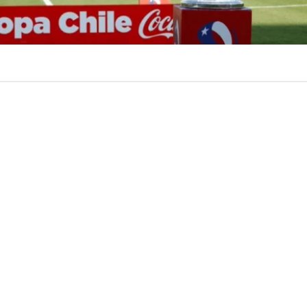
VER RESUMEN
e 2026
continúa definiéndose de cara a su próxima fase y
ene 14 clasificados a falta de lo que ocurra en el Grupo E
e pueden definir los puestos de
Colo Colo, O’Higgins y
braron boleto, por su parte, son: Cobreloa, Universidad 
fagasta, Everton, Audax Italiano, Deportes San Cruz, Dep
Deportes Puerto Montt.