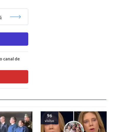
s
o canal de
96
visitas