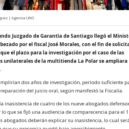
iguez | Agencia UNO
undo Juzgado de Garantía de Santiago llegó el Minist
bezado por el fiscal José Morales, con el fin de solicita
ue el plazo para la investigación por el caso de las
 unilaterales de la multitienda La Polar se ampliara 
.
umplirían dos años de investigación, periodo suficiente p
eparación del juicio oral, según manifestó la Fiscalía.
la inasistencia de cuatro de los nueve abogados defenso
r lo que se fijó una audiencia de comparecencia para el 
s abogados deberán explicar su inasistencia, lo cual ser
ya que su presencia quedó bajo apercibimiento.