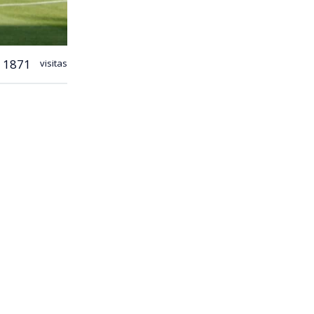
1871
visitas
 de cara a
, con duelos
 Deportes
Católica,
ortes