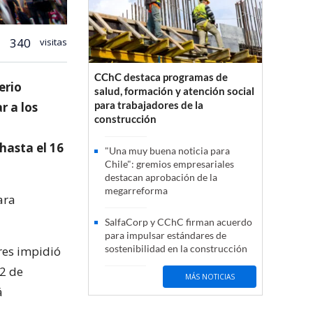
340
visitas
CChC destaca programas de
erio
salud, formación y atención social
para trabajadores de la
r a los
construcción
hasta el 16
"Una muy buena noticia para
Chile": gremios empresariales
destacan aprobación de la
megarreforma
ara
SalfaCorp y CChC firman acuerdo
para impulsar estándares de
sostenibilidad en la construcción
res impidió
12 de
MÁS NOTICIAS
á