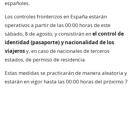
españoles.
Los controles fronterizos en España estarán
operativos a partir de las 00:00 horas de este
sábado, 8 de agosto, y consistirán en
el control de
identidad (pasaporte) y nacionalidad de los
viajeros
y, en caso de nacionales de terceros
estados, de permiso de residencia.
Estas medidas se practicarán de manera aleatoria y
estarán en vigor hasta las 00:00 horas del próximo 7
de septiembre, salvo que cambien las
circunstancias que motivaron su adopción, es decir,
los controles italianos.
Italia decidió instaurar esos controles el sábado 1
de agosto, después de que decenas de miles de