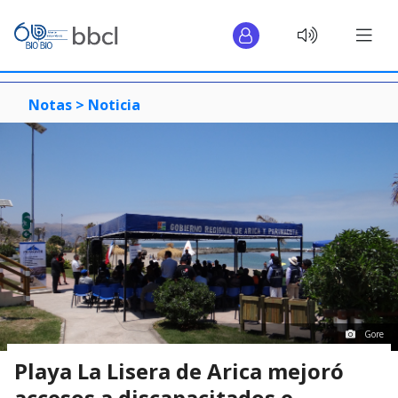
Notas >
Noticia
Gore
Playa La Lisera de Arica mejoró
accesos a discapacitados e