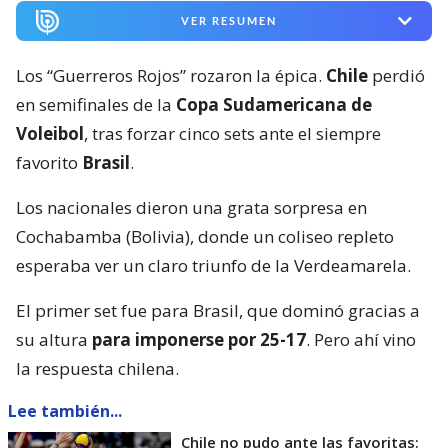
VER RESUMEN
Los “Guerreros Rojos” rozaron la épica.
Chile
perdió
en semifinales de la
Copa Sudamericana de
Voleibol
, tras forzar cinco sets ante el siempre
favorito
Brasil
.
Los nacionales dieron una grata sorpresa en
Cochabamba (Bolivia), donde un coliseo repleto
esperaba ver un claro triunfo de la Verdeamarela.
El primer set fue para Brasil, que dominó gracias a
su altura
para imponerse por 25-17
. Pero ahí vino
la respuesta chilena.
Lee también...
Chile no pudo ante las favoritas: