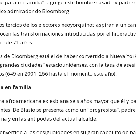
no para mi familia”, agregó este hombre casado y padre 
dice admirador de Bloomberg.
dos tercios de los electores neoyorquinos aspiran a un ca
cen las transformaciones introducidas por el hiperacti
io de 71 años.
tos de Bloomberg está el de haber convertido a Nueva Yor
 grandes ciudades” estadounidenses, con la tasa de ases
os (649 en 2001, 266 hasta el momento este año).
ta en familia
a afroamericana exlesbiana seis años mayor que él y p
entes, De Blasio se presenta como un “progresista”, padr
na y en las antípodas del actual alcalde.
onvertido a las desigualdades en su gran caballito de bat