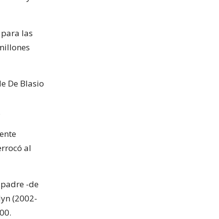
 para las
millones
de De Blasio
.
rente
rrocó al
 padre -de
lyn (2002-
00.