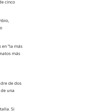
de cinco
mbio,
vo
k en “la más
inatos más
adre de dos
e de una
alla. Si