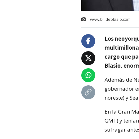
www.billdeblasio.com
Los neoyorqu
multimillonar
cargo que pa
Blasio, enor
Además de Nue
gobernador en
noreste) y Sea
En la Gran Ma
GMT) y tenían
sufragar ante