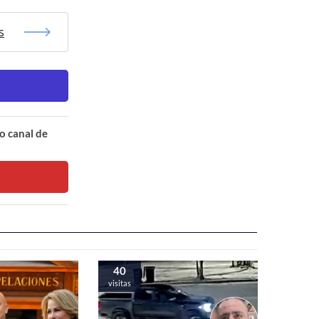
s
o canal de
40
visitas