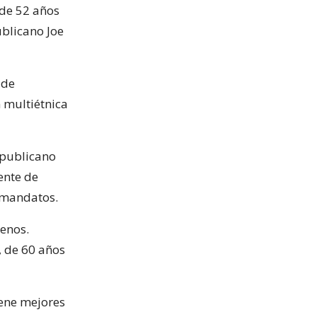
 de 52 años
ublicano Joe
 de
 multiétnica
epublicano
ente de
s mandatos.
renos.
, de 60 años
iene mejores