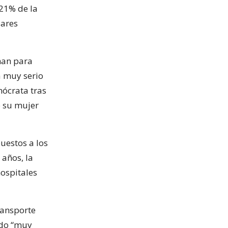
 21% de la
lares
han para
a muy serio
mócrata tras
e su mujer
uestos a los
 años, la
hospitales
ransporte
ndo “muy