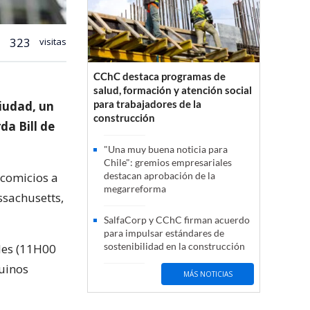
323
visitas
CChC destaca programas de
salud, formación y atención social
para trabajadores de la
ciudad, un
construcción
a Bill de
"Una muy buena noticia para
Chile": gremios empresariales
 comicios a
destacan aprobación de la
megarreforma
ssachusetts,
SalfaCorp y CChC firman acuerdo
para impulsar estándares de
sostenibilidad en la construcción
les (11H00
quinos
MÁS NOTICIAS