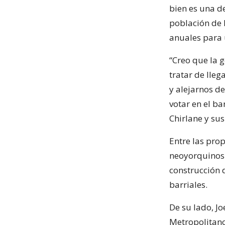
bien es una d
población de 
anuales para u
“Creo que la 
tratar de lle
y alejarnos de
votar en el b
Chirlane y sus
Entre las pro
neoyorquinos r
construcción 
barriales.
De su lado, J
Metropolitan