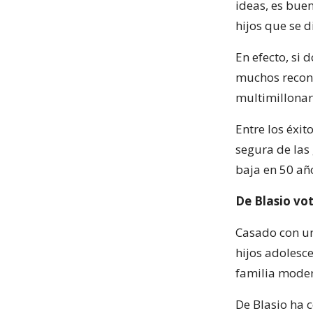
ideas, es bue
hijos que se 
En efecto, si 
muchos recono
multimillonar
Entre los éxi
segura de las
baja en 50 añ
De Blasio vo
Casado con un
hijos adolesc
familia moder
De Blasio ha c