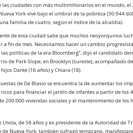
e las ciudades con más multimillonarios en el mundo, el
Nueva York vive bajo el umbral de la pobreza (30.944 dó
na familia de cuatro, según el índice de la alcaldía).
gente de esta ciudad sabe que muchos neoyorquinos luc
gar a fin de mes. Necesitamos hacer un cambio progresist
 las políticas de la era Bloomberg”, dijo el candidato de
arrio de Park Slope, en Brooklyn (sureste), acompañado d
 hijos Dante (16 años) y Chiara (18).
puestas de De Blasio se encuentra la de aumentar los imp
icos para financiar el jardín de infantes a partir de los 4
de 200.000 viviendas sociales y el mantenimiento de los 
oe Lhota, de 58 años y ex presidente de la Autoridad de T
o de Nueva York, también sufragó temprano, manifesta