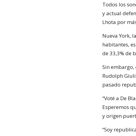
Todos los son
y actual defe
Lhota por más
Nueva York, l
habitantes, e
de 33,3% de b
Sin embargo, 
Rudolph Giuli
pasado republ
“Voté a De Bla
Esperemos que
y origen puert
“Soy republic