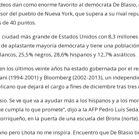
deos dan como enorme favorito al demócrata De Blasio,
nsor del pueblo de Nueva York, que supera a su rival rep
 de 40 puntos.
a ciudad más grande de Estados Unidos con 8,3 millones
s de aplastante mayoría demócrata y tiene una población
lancos, 25,5% negros, 28,6% hispanos y 12,7% asiáticos.
en los últimos veinte años ha estado gobernada por el r
ani (1994-2001) y Bloomberg (2002-2013), un independi
icano que dejará el cargo a fines de diciembre tras tre
sio. Se ve que va a ayudar más a los hispanos y a los mo
 cumpla lo que promete”, dijo a la AFP Pedro Luis Seda
orriqueño, en la puerta de una escuela del Bronx (norte).
ano pero Lhota no me inspira. Encuentro que De Blasio t