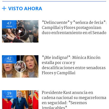
VISTO AHORA
"Delincuente" y "señora de feria":
47
visitas
Campillai y Flores protagonizan
duro enfrentamiento en el Senado
"¡Me indigna!": Mónica Rincón
42
visitas
estalla por cruce y
descalificaciones entre senadoras
Flores y Campillai
Presidente Kast anuncia en
39
visitas
cadena nacional su megarreforma
en seguridad: "Seremos
implacables"