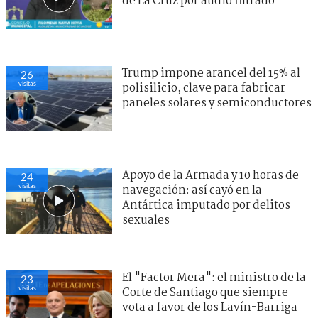
de La Cruz por audio filtrado
Trump impone arancel del 15% al
26
visitas
polisilicio, clave para fabricar
paneles solares y semiconductores
Apoyo de la Armada y 10 horas de
24
visitas
navegación: así cayó en la
Antártica imputado por delitos
sexuales
El "Factor Mera": el ministro de la
23
visitas
Corte de Santiago que siempre
vota a favor de los Lavín-Barriga