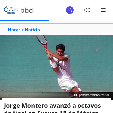
Notas >
Noticia
portalfederaciondetenis.cl
Jorge Montero avanzó a octavos
de final en Futuro 18 de México