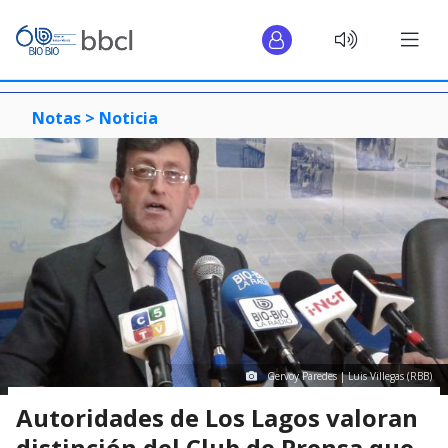
Notas >
Noticia
Gervoy Paredes | Luis Villegas (RBB)
Autoridades de Los Lagos valoran
distinción del Club de Prensa que