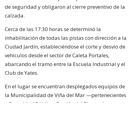
de seguridad y obligaron al cierre preventivo de la
calzada.
Cerca de las 17:30 horas se determinó la
inhabilitación de todas las pistas con dirección a la
Ciudad Jardín, estableciéndose el corte y desvío de
vehículos desde el sector de Caleta Portales,
abarcando el tramo entre la Escuela Industrial y el
Club de Yates.
En el lugar se encuentran desplegados equipos de
la Municipalidad de Viña del Mar —pertenecientes
a Seguridad Pública, Gestión del Riesgo de
Desastres y Operaciones—, quienes trabajan en el
despeje y aseguramiento de la vía con apoyo de
cuatro camiones tolva, un cargador frontal y una