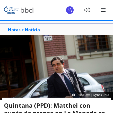
Notas >
Noticia
Hans Scott | Agencia UNO
Quintana (PPD): Matthei con
punto de prensa en La Moneda es