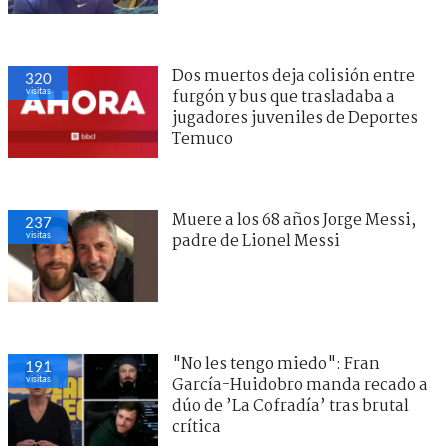
Dos muertos deja colisión entre
320
visitas
furgón y bus que trasladaba a
jugadores juveniles de Deportes
Temuco
Muere a los 68 años Jorge Messi,
237
visitas
padre de Lionel Messi
"No les tengo miedo": Fran
191
visitas
García-Huidobro manda recado a
dúo de ’La Cofradía’ tras brutal
crítica