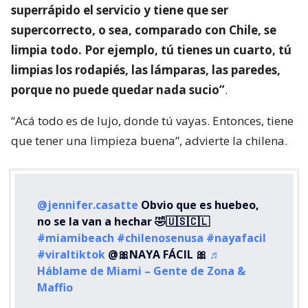
superrápido el servicio y tiene que ser
supercorrecto, o sea, comparado con Chile, se
limpia todo. Por ejemplo, tú tienes un cuarto, tú
limpias los rodapiés, las lámparas, las paredes,
porque no puede quedar nada sucio”
.
“Acá todo es de lujo, donde tú vayas. Entonces, tiene
que tener una limpieza buena”, advierte la chilena.
@jennifer.casatte
Obvio que es huebeo,
no se la van a hechar 🤣🇺🇸🇨🇱
#miamibeach
#chilenosenusa
#nayafacil
#viraltiktok
@🎀NAYA FÁCIL 🎀
♬
Háblame de Miami – Gente de Zona &
Maffio