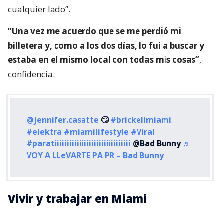
cualquier lado”.
“Una vez me acuerdo que se me perdió mi
billetera y, como a los dos días, lo fui a buscar y
estaba en el mismo local con todas mis cosas”
,
confidencia.
@jennifer.casatte
🙄
#brickellmiami
#elektra
#miamilifestyle
#Viral
#paratiiiiiiiiiiiiiiiiiiiiiiiiiiiiiii
@Bad Bunny
♬
VOY A LLeVARTE PA PR – Bad Bunny
Vivir y trabajar en Miami