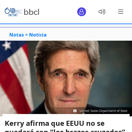
Notas >
Noticia
United States Department of State
Kerry afirma que EEUU no se
quedará con “los brazos cruzados”