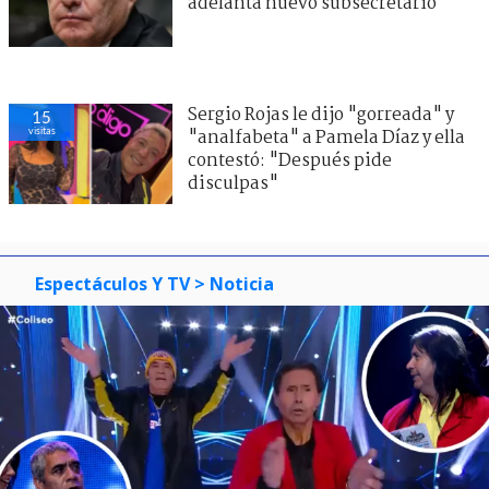
adelanta nuevo subsecretario
Sergio Rojas le dijo "gorreada" y
15
visitas
"analfabeta" a Pamela Díaz y ella
contestó: "Después pide
disculpas"
Espectáculos Y TV
> Noticia