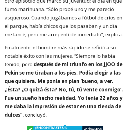
otro episodio que marcó su juventud: el día en que
fumó marihuana. “Sólo probé uno y me pareció
asqueroso. Cuando jugábamos a fútbol de críos en
el parque, había chicos que los pasaban y un día
me lancé, pero me arrepentí de inmediato”, explica.
Finalmente, el hombre más rápido se refirió a su
notable éxito con las mujeres. “Siempre lo había
tenido, pero
después de mi triunfo en los JJOO de
Pekín se me tiraban a los pies. Podía elegir a las
que quisiera. Me ponía en plan ‘bueno, a ver.
¿Ésta? ¿O quizá ésta? No, tú, tú vente conmigo’.
Fue un sueño hecho realidad. Yo tenía 22 años y
me daba la impresión de estar en una tienda de
dulces”
, concluyó.
¿ENCONTRASTE UN
AVÍSANOS