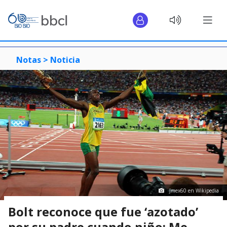
Notas >
Noticia
Jmex60 en Wikipedia
Bolt reconoce que fue ‘azotado’
por su padre cuando niño: Me