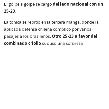
El golpe a golpe se cargó
del lado nacional con un
25-23
.
La tónica se repitió en la tercera manga, donde la
aplicada defensa chilena complicó por varios
pasajes a los brasileños.
Otro 25-23 a favor del
combinado criollo
supuso una sorpresa
mayúscula en Cochabamba.
La Verdeamarela respondió con furia en el cuarto
set y, aprovechando el desgaste chileno, se quedó
con el parcial
por un claro 25-13
.
El tie break, primero que se jugaba en el torneo, no
fue apto para cardíacos. Brasil logró dos puntos de
ventaja, pero los “Guerreros Rojos” remontaron y
pasaron a ganar por la misma diferencia. Incluso