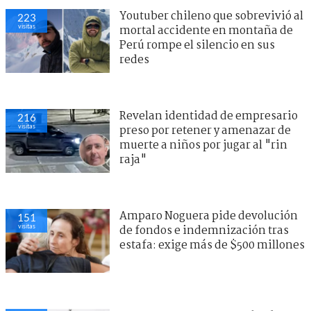
Youtuber chileno que sobrevivió al
223
visitas
mortal accidente en montaña de
Perú rompe el silencio en sus
redes
Revelan identidad de empresario
216
visitas
preso por retener y amenazar de
muerte a niños por jugar al "rin
raja"
Amparo Noguera pide devolución
151
visitas
de fondos e indemnización tras
estafa: exige más de $500 millones