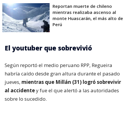
Reportan muerte de chileno
mientras realizaba ascenso al
monte Huascarán, el más alto de
Perú
El youtuber que sobrevivió
Según reportó el medio peruano RPP, Regueira
habría caído desde gran altura durante el pasado
jueves,
mientras que Millán (31) logró sobrevivir
al accidente
y fue el que alertó a las autoridades
sobre lo sucedido.
En una primera publicación, el montañista escribió:
“Andrés, gracias por tu compañía durante el viaje a
la Cordillera Blanca. Espero encuentres el descanso