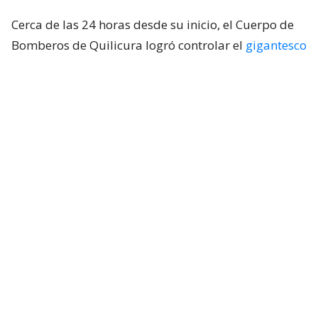
Cerca de las 24 horas desde su inicio, el Cuerpo de
Bomberos de Quilicura logró controlar el
gigantesco
incendio declarado en la empresa química Panimex
,
ubicada en la comuna de Quilicura, Región
Metropolitana. El siniestro comenzó alrededor de
las 21:00 del martes y movilizó a cerca de 300
voluntarios de más de 30 compañías de Bomberos
de la capital.
El comandante del Cuerpo de Bomberos
de Quilicura,
Carlos Cid
, confirmó el
control de la emergencia en declaraciones
a la prensa cerca de las 20:00 horas de