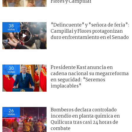
Flores y Campillai
"Delincuente" y "señora de feria":
38
visitas
Campillai y Flores protagonizan
duro enfrentamiento en el Senado
Presidente Kast anuncia en
30
visitas
cadena nacional su megarreforma
en seguridad: "Seremos
implacables"
Bomberos declara controlado
26
visitas
incendio en planta química en
Quilicura tras casi 24 horas de
combate