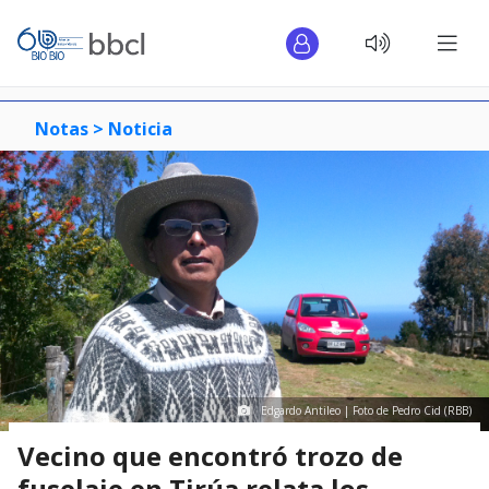
Notas >
Noticia
Edgardo Antileo | Foto de Pedro Cid (RBB)
Vecino que encontró trozo de
fuselaje en Tirúa relata los