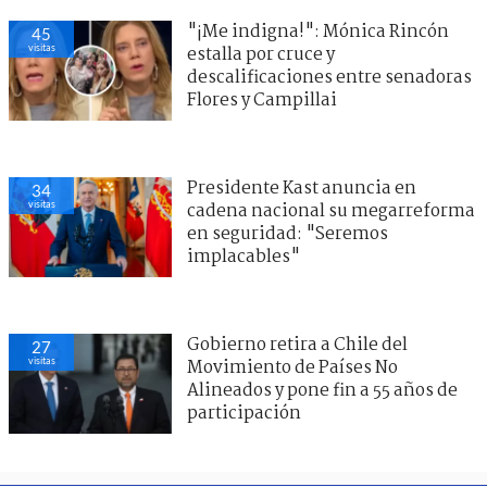
"¡Me indigna!": Mónica Rincón
45
visitas
estalla por cruce y
descalificaciones entre senadoras
Flores y Campillai
Presidente Kast anuncia en
34
visitas
cadena nacional su megarreforma
en seguridad: "Seremos
implacables"
Gobierno retira a Chile del
27
visitas
Movimiento de Países No
Alineados y pone fin a 55 años de
participación