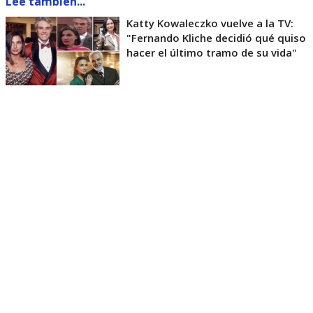
Lee también...
Katty Kowaleczko vuelve a la TV:
"Fernando Kliche decidió qué quiso
hacer el último tramo de su vida"
“El artículo 1 letra g de las citadas Normas
Generales define el
sensacionalismo
como la
‘presentación abusiva de hechos noticiosos o
informativos que busca producir una sensación o
emoción en el telespectador,
o que en su
construcción genere una representación
distorsionada de la realidad, exacerbando la
emotividad o impacto de lo presentado’”
, apunta
el fallo.