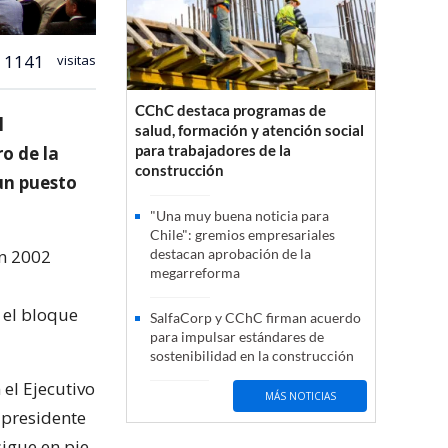
1141
visitas
CChC destaca programas de
l
salud, formación y atención social
para trabajadores de la
ro de la
construcción
un puesto
"Una muy buena noticia para
Chile": gremios empresariales
en 2002
destacan aprobación de la
megarreforma
 el bloque
SalfaCorp y CChC firman acuerdo
para impulsar estándares de
sostenibilidad en la construcción
el Ejecutivo
MÁS NOTICIAS
 presidente
igue en pie.