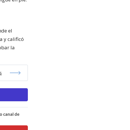
nde el
 y calificó
obar la
s
o canal de