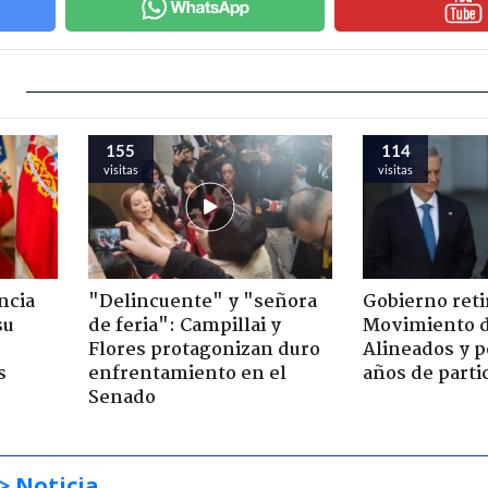
155
114
visitas
visitas
ncia
"Delincuente" y "señora
Gobierno retir
su
de feria": Campillai y
Movimiento d
Flores protagonizan duro
Alineados y p
s
enfrentamiento en el
años de parti
Senado
> Noticia