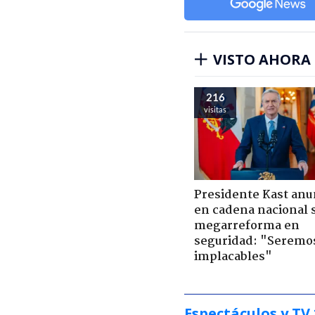
VISTO AHORA
216
visitas
Presidente Kast anu
en cadena nacional 
megarreforma en
seguridad: "Seremo
implacables"
Espectáculos y TV