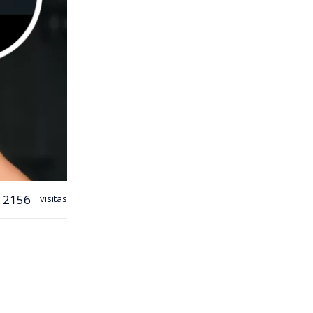
2156
visitas
ecibió de
r cómo