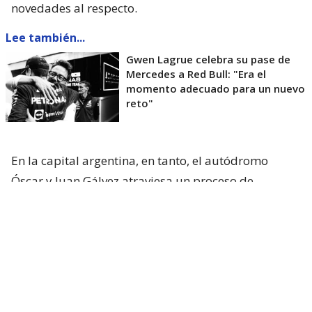
novedades al respecto.
Lee también...
Gwen Lagrue celebra su pase de
Mercedes a Red Bull: "Era el
momento adecuado para un nuevo
reto"
En la capital argentina, en tanto, el autódromo
Óscar y Juan Gálvez atraviesa un proceso de
renovación para recibir
la fecha ya confirmada del
MotoGP en 2027
y a la vez, sueña con recibir otra
vez al Gran Circo en 2028.
Vale recordar que la Fórmula 1
visitó por última
vez el país vecino el 12 de abril de 1998
,