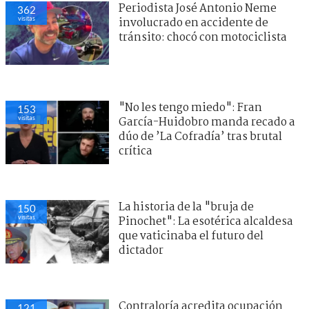
Periodista José Antonio Neme
362
visitas
involucrado en accidente de
tránsito: chocó con motociclista
"No les tengo miedo": Fran
153
visitas
García-Huidobro manda recado a
dúo de ’La Cofradía’ tras brutal
crítica
La historia de la "bruja de
150
visitas
Pinochet": La esotérica alcaldesa
que vaticinaba el futuro del
dictador
Contraloría acredita ocupación
121