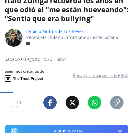
Ítalo Zúñiga recuerda los años en
que odió el "me están hueveando":
"Sentía que era bullying"
Ignacio Molina de Los Reyes
Periodista chileno informando desde España
Sábado 08 Agosto, 2026 | 08:24
Seguimos criterios de
Ética y transparencia de BBCL
173
visitas
VER RESUMEN