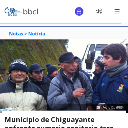
Notas >
Noticia
Pedro Cid (RBB)
Municipio de Chiguayante
enfrenta sumario sanitario tras