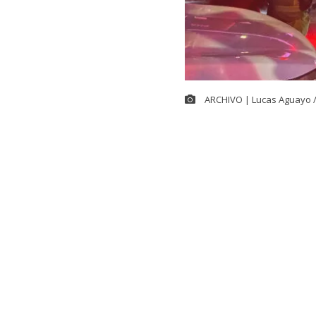
ARCHIVO | Lucas Aguayo 
Cerca de las 
controlar el
g
ubicada en la
alrededor de 
30 compañías 