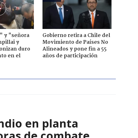
" y "señora
Gobierno retira a Chile del
pillai y
Movimiento de Países No
gonizan duro
Alineados y pone fin a 55
to en el
años de participación
ndio en planta
horas de combate