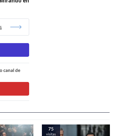
” Mirando en
s
o canal de
75
visitas