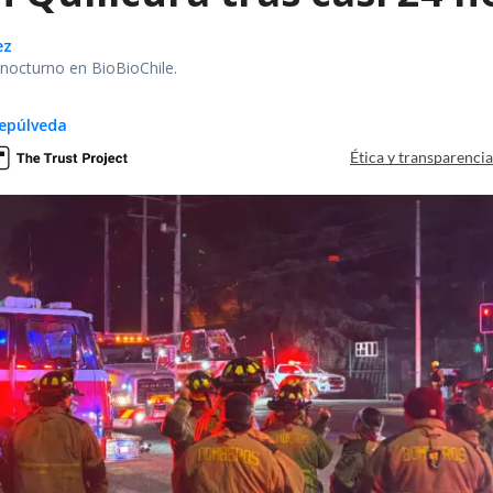
ez
r nocturno en BioBioChile.
epúlveda
Ética y transparenci