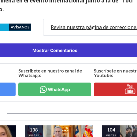
ilena en el evento internacional junto a la de “Toti
o.
Revisa nuestra página de correccione
AVÍSANOS
Mostrar Comentarios
Suscríbete en nuestro canal de
Suscríbete en nuestr
Whatsapp:
Youtube:
138
104
visitas
visitas