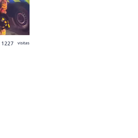
1227
visitas
cura logró
nimex
,
o comenzó
os de más de