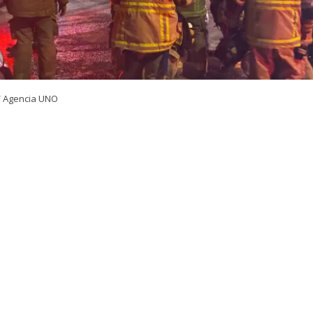
/ Agencia UNO
VER RESUMEN
24 horas desde su inicio, el Cuerpo de Bomberos de Quili
igantesco incendio declarado en la empresa química Pa
 comuna de Quilicura, Región Metropolitana. El siniestr
las 21:00 del martes y movilizó a cerca de 300 voluntari
de Bomberos de la capital.