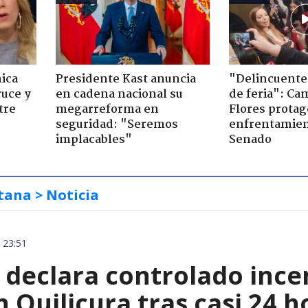
ica
Presidente Kast anuncia
"Delincuente
ruce y
en cadena nacional su
de feria": Cam
tre
megarreforma en
Flores prota
seguridad: "Seremos
enfrentamien
implacables"
Senado
tana
> Noticia
 23:51
declara controlado ince
 Quilicura tras casi 24 