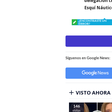
delegación ch
Esquí Náutic
¿ENCONTRASTE UN
ERROR?
Síguenos en Google News:
VISTO AHORA
146
visitas