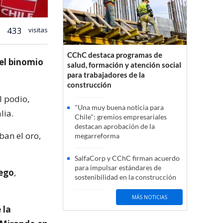
433
visitas
CChC destaca programas de
 el binomio
salud, formación y atención social
para trabajadores de la
construcción
l podio,
"Una muy buena noticia para
lia.
Chile": gremios empresariales
destacan aprobación de la
ban el oro,
megarreforma
SalfaCorp y CChC firman acuerdo
para impulsar estándares de
uego
,
sostenibilidad en la construcción
MÁS NOTICIAS
 la