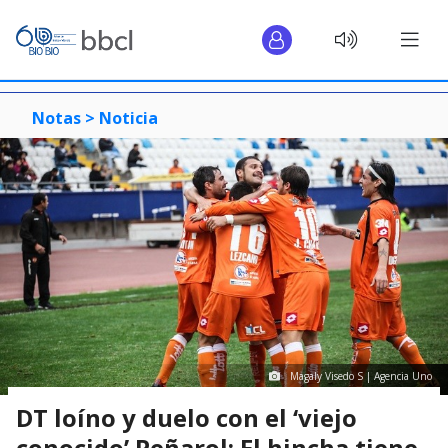
Notas >
Noticia
Magaly Visedo S | Agencia Uno
DT loíno y duelo con el ‘viejo
conocido’ Peñarol: El hincha tiene