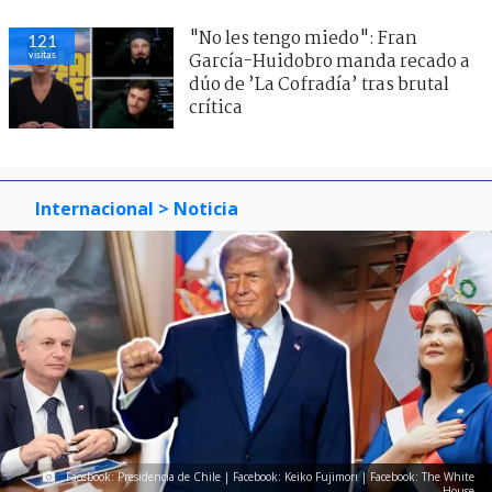
"No les tengo miedo": Fran
121
visitas
García-Huidobro manda recado a
dúo de ’La Cofradía’ tras brutal
crítica
Internacional
> Noticia
Facebook: Presidencia de Chile | Facebook: Keiko Fujimori | Facebook: The White
House