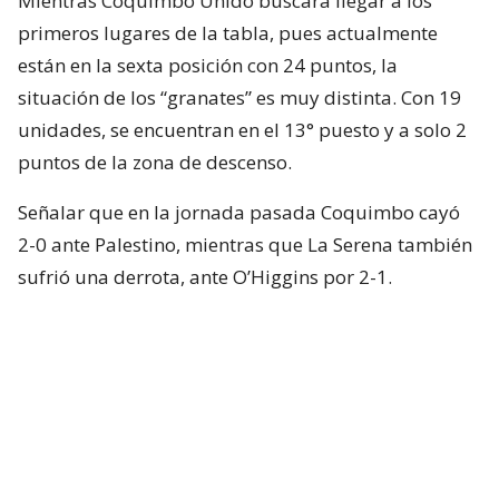
Mientras Coquimbo Unido buscará llegar a los
primeros lugares de la tabla, pues actualmente
están en la sexta posición con 24 puntos, la
situación de los “granates” es muy distinta. Con 19
unidades, se encuentran en el 13° puesto y a solo 2
puntos de la zona de descenso.
Señalar que en la jornada pasada Coquimbo cayó
2-0 ante Palestino, mientras que La Serena también
sufrió una derrota, ante O’Higgins por 2-1.
⚽🇨🇱🤩 ¡SIGUE LA ACCIÓN!
Con ustedes, la cartelera Matchday de los
partidos que se tomarán la Fecha 18 de
nuestra Primera División, la cual se