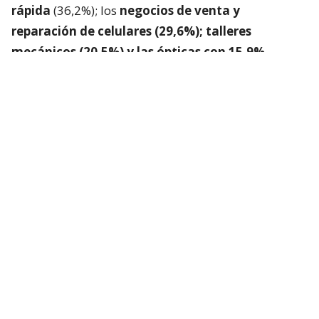
rápida
(36,2%); los
negocios de venta y
reparación de celulares (29,6%); talleres
mecánicos (20,5%) y las ópticas con 15,9%.
Plataforma para denunciar negocios
de funcionamiento irregular
La CNC y el SII lanzaron
“Sin Fachadas”
, plataforma
que permitirá denunciar anónimamente
establecimientos cuyo funcionamiento genere
sospechas de irregularidades.
Podrá ser utilizada tanto por personas particulares
como por fiscalizadores municipales, quienes
podrán aportar antecedentes que serán enviados
directamente al SII para su evaluación y