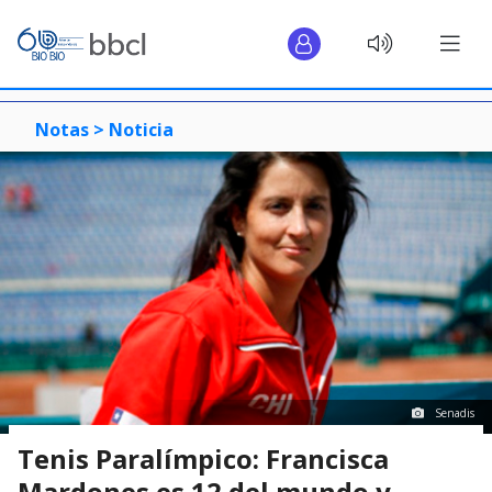
Notas >
Noticia
Senadis
Tenis Paralímpico: Francisca
Mardones es 12 del mundo y