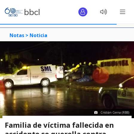
Notas >
Noticia
Cristián Cerna (RBB)
Familia de víctima fallecida en
accidente se querella contra