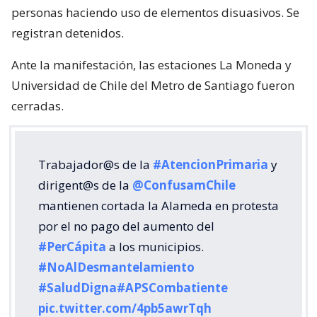
personas haciendo uso de elementos disuasivos. Se
registran detenidos.
Ante la manifestación, las estaciones La Moneda y
Universidad de Chile del Metro de Santiago fueron
cerradas.
Trabajador@s de la
#AtencionPrimaria
y
dirigent@s de la
@ConfusamChile
mantienen cortada la Alameda en protesta
por el no pago del aumento del
#PerCápita
a los municipios.
#NoAlDesmantelamiento
#SaludDigna
#APSCombatiente
pic.twitter.com/4pb5awrTqh