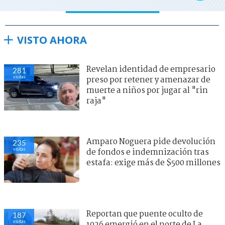
VISTO AHORA
Revelan identidad de empresario
281
visitas
preso por retener y amenazar de
muerte a niños por jugar al "rin
raja"
Amparo Noguera pide devolución
235
visitas
de fondos e indemnización tras
estafa: exige más de $500 millones
Reportan que puente oculto de
187
visitas
1926 emergió en el norte de La