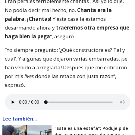
Eran perfiles terriblemente chantas
. Así yo lo dije.
No podía decir mal hecho, no.
Chanta era la
palabra. ¡Chantas!
Y esta casa la estamos
desarmando ahora y
traeremos otra empresa que
haga bien la pega
“, aseguró.
“Yo siempre pregunto: ‘¿Qué constructora es? Tal y
cual’. Y algunas que dejaron varias embarradas, ¡se
han venido a arreglarla! Después que me criticaron
por mis
lives
donde las retaba con justa razón”,
expresó.
Lee también...
"Esta es una estafa": Poduje pide
declarar como zona de riesgo a