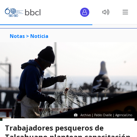
Notas >
Noticia
Archivo | Pablo Ovalle | AgenciaUno
Trabajadores pesqueros de
Talcahuano plantean capacitación