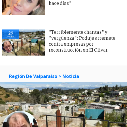
hace días"
"Terriblemente chantas" y
29
visitas
"vergüenza": Poduje arremete
contra empresas por
reconstrucción en El Olivar
Región De Valparaíso
> Noticia