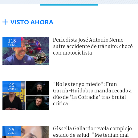
VISTO AHORA
Periodista José Antonio Neme
118
visitas
sufre accidente de tránsito: chocó
con motociclista
"No les tengo miedo": Fran
35
visitas
García-Huidobro manda recado a
dúo de ’La Cofradía’ tras brutal
crítica
Gissella Gallardo revela complejo
29
visitas
estado de salud: "Me tenían mal