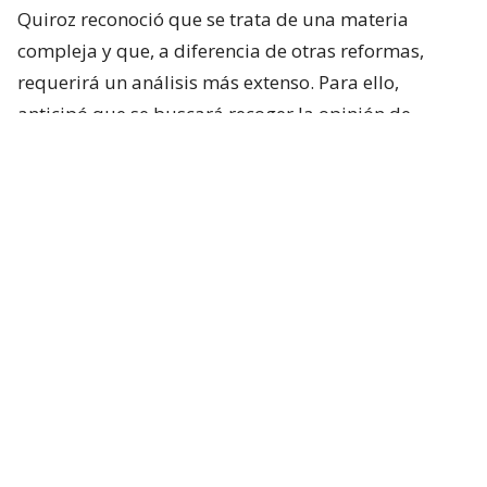
Quiroz reconoció que se trata de una materia
compleja y que, a diferencia de otras reformas,
requerirá un análisis más extenso. Para ello,
anticipó que se buscará recoger la opinión de
académicos y especialistas técnicos de distintas
posiciones.
“Es un tema país y que requiere nuestra atención”,
sostuvo.
Respecto de los plazos, el ministro indicó que la
intención del Ejecutivo es que la comisión comience
sus labores durante la próxima semana.
Lee también...
Exsubsecretario Rodríguez difunde
nuevos test negativos y redobla