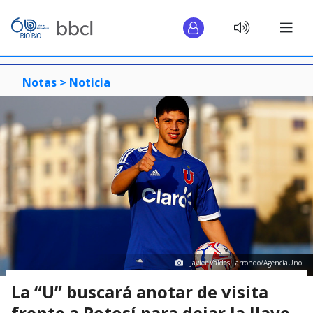
Notas >
Noticia
Javier Valdes Larrondo/AgenciaUno
La “U” buscará anotar de visita
frente a Potosí para dejar la llave