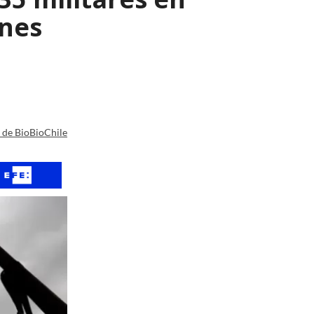
ones
a de BioBioChile