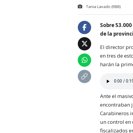
Tania Lavado (RBB)
Sobre 53.000
de la provinc
El director pr
en tres de est
harán la prim
Ante el masiv
encontraban ju
Carabineros i
un control en
fiscalizados e