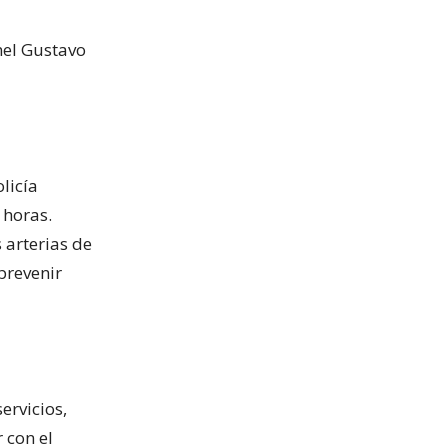
nel Gustavo
licía
 horas.
 arterias de
 prevenir
ervicios,
 con el