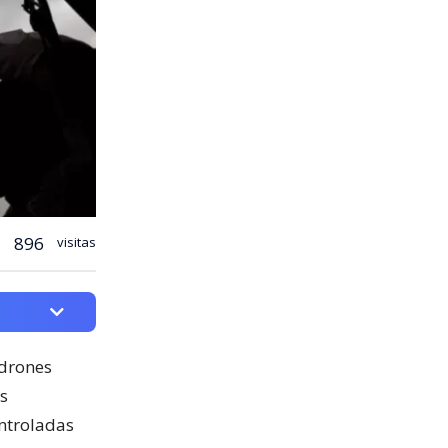
896
visitas
 drones
as
ntroladas