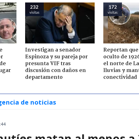
232
172
visitas
visitas
e
Investigan a senador
Reportan que
or
Espinoza y su pareja por
oculto de 192
 de
presunta VIF tras
el norte de L
jugar
discusión con daños en
lluvias y man
departamento
conectividad
gencia de noticias
:44
hutíes matan al menos a 