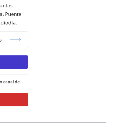
puntos
a, Puente
ediodía.
s
o canal de