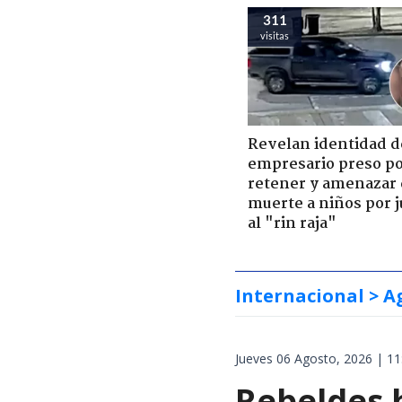
311
visitas
Revelan identidad d
empresario preso p
retener y amenazar
muerte a niños por 
al "rin raja"
Internacional
> A
Jueves 06 Agosto, 2026 | 11
Rebeldes 