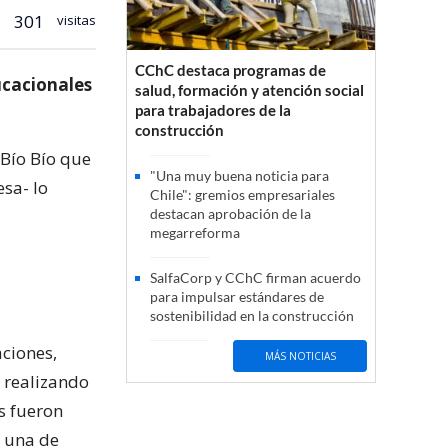
301
visitas
CChC destaca programas de
ucacionales
salud, formación y atención social
para trabajadores de la
construcción
 Bío Bío que
"Una muy buena noticia para
esa- lo
Chile": gremios empresariales
destacan aprobación de la
megarreforma
SalfaCorp y CChC firman acuerdo
para impulsar estándares de
sostenibilidad en la construcción
aciones,
MÁS NOTICIAS
 realizando
s fueron
, una de