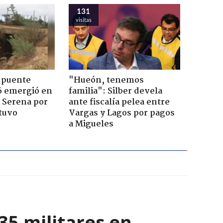
131
visitas
 puente
"Hueón, tenemos
6 emergió en
familia": Silber devela
a Serena por
ante fiscalía pelea entre
tuvo
Vargas y Lagos por pagos
a Migueles
35 militares en