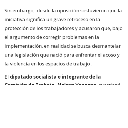
Sin embargo,
desde la oposición sostuvieron que la
iniciativa significa un grave retroceso en la
protección de los trabajadores y acusaron que, bajo
el argumento de corregir problemas en la
implementación, en realidad se busca desmantelar
una legislación que nació para enfrentar el acoso y
la violencia en los espacios de trabajo
.
El
diputado socialista e integrante de la
Comisión de Trabajo, Nelson Venegas,
cuestionó
el fundamento mismo del proyecto. A su juicio, si
existe una alta cantidad de denuncias, ello
demuestra precisamente que el problema es real y
masivo, no que la ley haya fracasado.