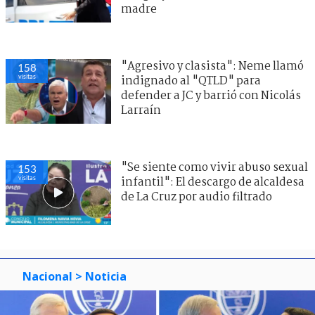
madre
"Agresivo y clasista": Neme llamó
158
visitas
indignado al "QTLD" para
defender a JC y barrió con Nicolás
Larraín
"Se siente como vivir abuso sexual
153
visitas
infantil": El descargo de alcaldesa
de La Cruz por audio filtrado
Nacional
> Noticia