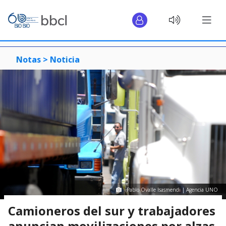
Notas >
Noticia
Pablo Ovalle Isasmendi | Agencia UNO
Camioneros del sur y trabajadores
anuncian movilizaciones por alzas