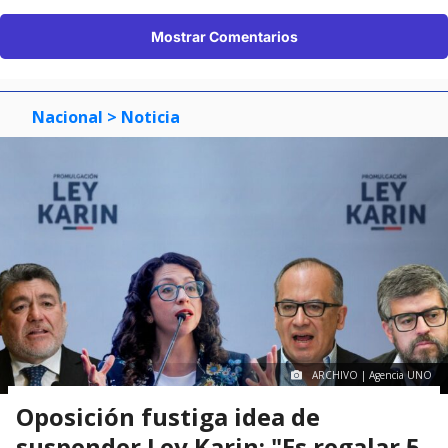
Mostrar Comentarios
Nacional
> Noticia
ARCHIVO | Agencia UNO
Oposición fustiga idea de
suspender Ley Karin: "Es regalar 5