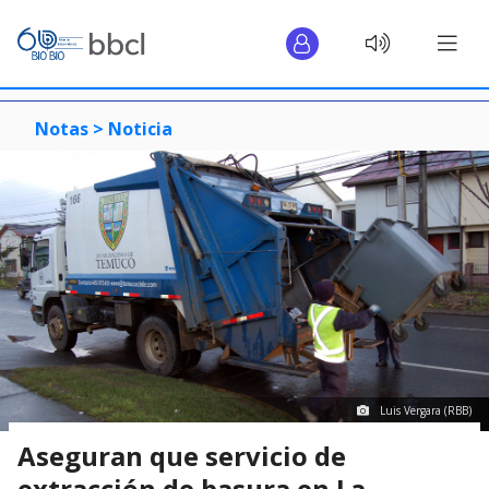
Notas >
Noticia
Luis Vergara (RBB)
Aseguran que servicio de
extracción de basura en La